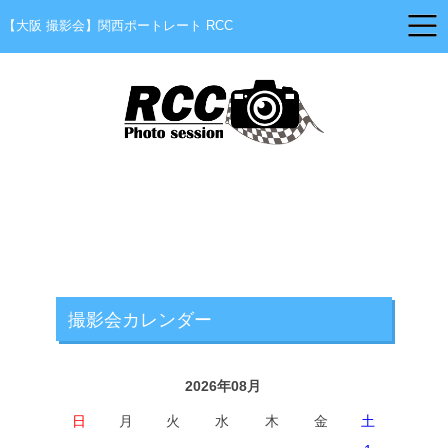
【大阪 撮影会】関西ポートレート RCC
撮影会カレンダー
2026年08月
日
月
火
水
木
金
土