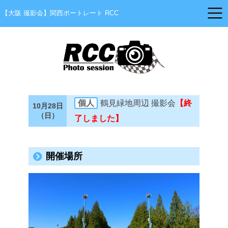
【大阪 撮影会】関西ポートレート RCC
個人
鶴見緑地周辺 撮影会
【終
10月28日
（日）
了しました】
開催場所